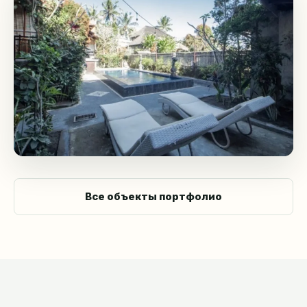
+56.8% ROI
Villa D'Archa
Бали
Все объекты портфолио
+47.2% ROI