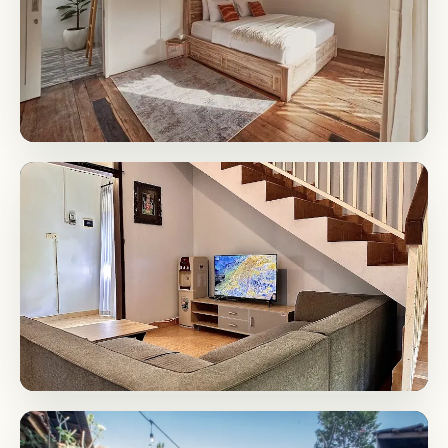
Villa Brown Sugar
Убуд, Бали
+85.2% ROI
Villa Nana Sanur
Санур, Бали