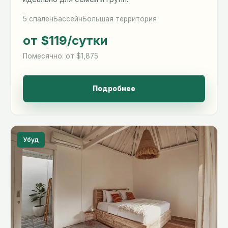
5 спален
Бассейн
Большая территория
от $119
/сутки
Помесячно: от $1,875
Подробнее
Убуд