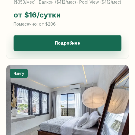
($353/мес) · Балкон ($412/мес) · Pool View ($412/мес)
от $16
/сутки
Помесячно: от $206
Подробнее
Чангу