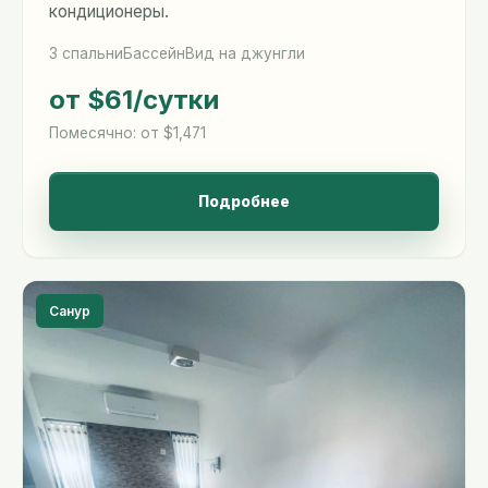
кондиционеры.
3 спальни
Бассейн
Вид на джунгли
от $61
/сутки
Помесячно: от $1,471
Подробнее
Санур