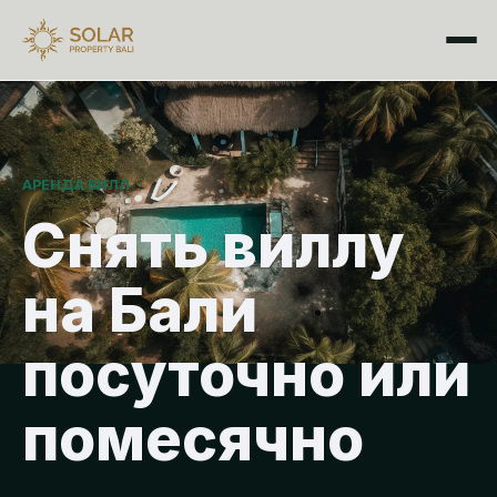
АРЕНДА ВИЛЛ
Снять виллу
на Бали
посуточно или
помесячно