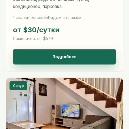
кондиционер, парковка.
1 спальня
Бассейн
Рядом с пляжем
от $30
/сутки
Помесячно: от $579
Подробнее
Санур