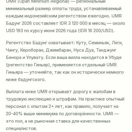
UMR (Upah Minimum Regional) — региональный
минимальный размер оплаты труда, устанавливаемый
каждым индонезийским регентством ежегодно. UMR
Бадунг 2026 составляет IDR 3 120 000 в месяц — около
USD 193 по курсу июня 2026 года (IDR 16 200/USD).
Регентство Бадунг охватывает: Куту, Семиньяк, Леги,
Чангу, Кероборан, Джимбаран, Нуса Дуа, Танджунг
Бенора и Улувату. Если ваша вилла находится в Убуде
(регентство Гиньяр), применяется отдельный UMR
Гиньяра — уточняйте, так как он исторически немного
ниже бадунгского.
Выплата ниже UMR открывает дорогу к жалобам в
трудовую инспекцию и штрафам. На практике опытный
персонал с опытом 2+ лет, как правило, получает на
20-40% выше минимума по договорённости. UMR —
это пол, а не рыночная ставка для качественных
специалистов.